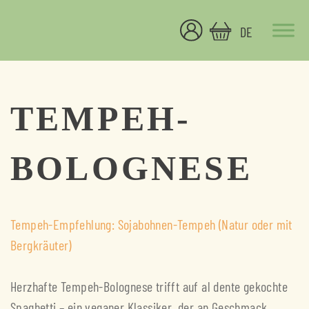
Skip
to
DE
content
Peaceful Delicious
Eine andere WordPress-Site.
TEMPEH-
BOLOGNESE
Tempeh-Empfehlung: Sojabohnen-Tempeh (Natur oder mit
Bergkräuter)
Herzhafte Tempeh-Bolognese trifft auf al dente gekochte
Spaghetti – ein veganer Klassiker, der an Geschmack