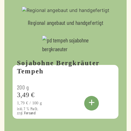
Regional angebaut und handgefertigt
Sojabohne Bergkräuter
Tempeh
200
g
3,49
€
+
1,79
€
/
100
g
inkl. 7 % MwSt.
zzgl.
Versand