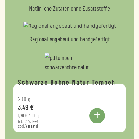
Natürliche Zutaten ohne Zusatzstoffe
Regional angebaut und handgefertigt
Schwarze Bohne Natur Tempeh
200
g
3,49
€
+
1,79
€
/
100
g
inkl. 7 % MwSt.
zzgl.
Versand