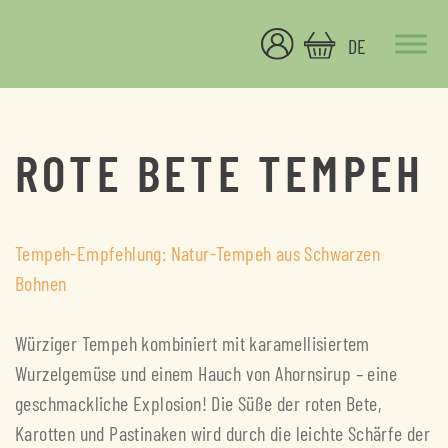
Skip
to
DE
content
Peaceful Delicious
Eine andere WordPress-Site.
ROTE BETE TEMPEH
Tempeh-Empfehlung: Natur-Tempeh aus Schwarzen
Bohnen
Würziger Tempeh kombiniert mit karamellisiertem
Wurzelgemüse und einem Hauch von Ahornsirup – eine
geschmackliche Explosion! Die Süße der roten Bete,
Karotten und Pastinaken wird durch die leichte Schärfe der