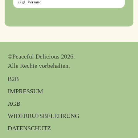
zzgl.
Versand
©Peaceful Delicious 2026.
Alle Rechte vorbehalten.
B2B
IMPRESSUM
AGB
WIDERRUFSBELEHRUNG
DATENSCHUTZ