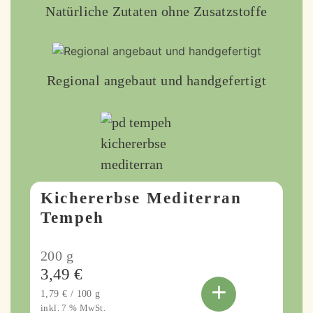
Natürliche Zutaten ohne Zusatzstoffe
Regional angebaut und handgefertigt
Kichererbse Mediterran
Tempeh
200
g
3,49
€
+
1,79
€
/
100
g
inkl. 7 % MwSt.