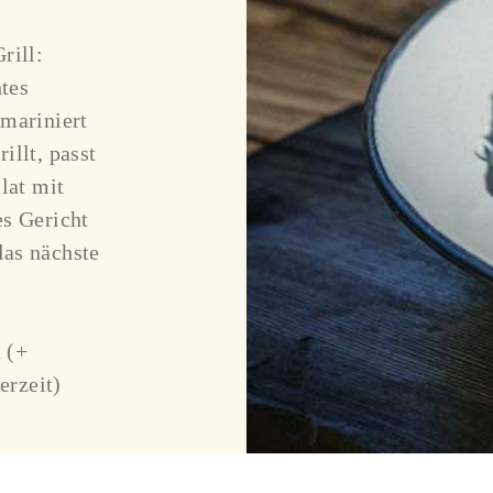
rill:
tes
 mariniert
illt, passt
lat mit
es Gericht
as nächste
 (+
erzeit)