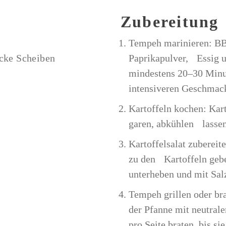
Zubereitung
Tempeh marinieren: BB
icke Scheiben
Paprikapulver, Essig u
mindestens 20–30 Minu
intensiveren Geschmac
Kartoffeln kochen: Kar
garen, abkühlen lassen
Kartoffelsalat zubereit
zu den Kartoffeln gebe
unterheben und mit Sal
Tempeh grillen oder br
der Pfanne mit neutrale
pro Seite braten, bis si