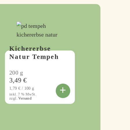
Kichererbse
Natur Tempeh
200
g
3,49
€
+
1,79
€
/
100
g
inkl. 7 % MwSt.
zzgl.
Versand